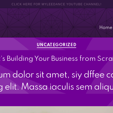
CLICK HERE FOR MYLEEDANCE YOUTUBE CHANNEL!
Home
UNCATEGORIZED
’s Building Your Business from Scr
m dolor sit amet, siy dffee c
g elit. Massa iaculis sem aliq