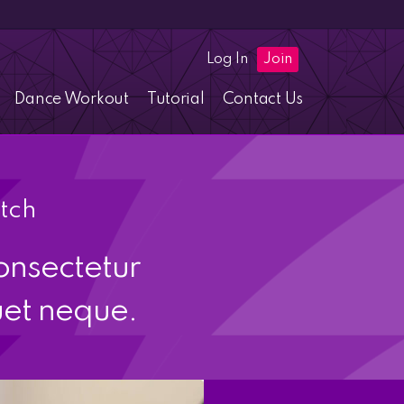
Log In
Join
Dance Workout
Tutorial
Contact Us
atch
onsectetur
uet neque.